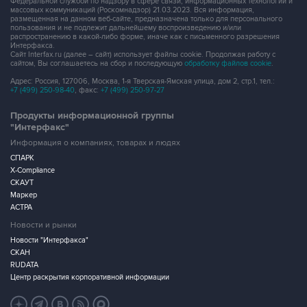
Федеральной службой по надзору в сфере связи, информационных технологий и
массовых коммуникаций (Роскомнадзор) 21.03.2023. Вся информация,
размещенная на данном веб-сайте, предназначена только для персонального
пользования и не подлежит дальнейшему воспроизведению и/или
распространению в какой-либо форме, иначе как с письменного разрешения
Интерфакса.
Сайт Interfax.ru (далее – сайт) использует файлы cookie. Продолжая работу с
сайтом, Вы соглашаетесь на сбор и последующую
обработку файлов cookie
.
Адрес: Россия, 127006, Москва, 1-я Тверская-Ямская улица, дом 2, стр.1, тел.:
+7 (499) 250-98-40
, факс:
+7 (499) 250-97-27
Продукты информационной группы
"Интерфакс"
Информация о компаниях, товарах и людях
СПАРК
X-Compliance
СКАУТ
Маркер
АСТРА
Новости и рынки
Новости "Интерфакса"
СКАН
RUDATA
Центр раскрытия корпоративной информации