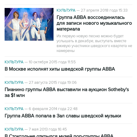
КУЛЬТУРА
—
27 апреля 2018 года 15:33
Группа ABBA воссоединилась
для записи нового музыкального
материала
Их первую новую песню можно будет
услышать в декабре, выступать вместе
вживую участники шведского квартета не
намерены
КУЛЬТУРА
—
10 октября 2015 года 11:55
В Москве исполнят хиты шведской группы ABBA
КУЛЬТУРА
—
27 августа 2015 года 19:06
Пианино группы ABBA выставили на аукцион Sotheby's
за $1 млн
КУЛЬТУРА
—
6 февраля 2014 года 22:48
Группа АВВА попала в Зал славы шведской музыки
КУЛЬТУРА
—
7 мая 2013 года 16:45
В Стокгольме открылся музей поп-группы ABBA