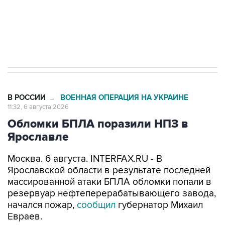
ИНН 7725383515 Erid: F7NfYUJCUneVdTRF8PRs
Трамп заявил, что переговоры с Ираном
начнутся в понедельник
В РОССИИ
ВОЕННАЯ ОПЕРАЦИЯ НА УКРАИНЕ
→
11:32, 6 августа 2026
Обломки БПЛА поразили НПЗ в
Ярославле
Москва. 6 августа. INTERFAX.RU - В
Ярославской области в результате последней
массированной атаки БПЛА обломки попали в
резервуар нефтеперерабатывающего завода,
начался пожар,
сообщил
губернатор Михаил
Евраев.