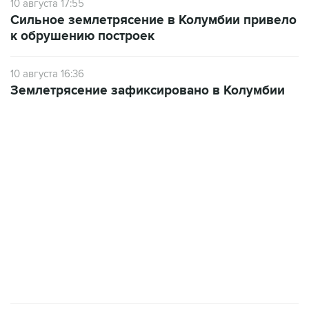
подростков, готовивших теракт на объекте
Росгвардии
Промышленное предприятие в Самарской
области подверглось атаке БПЛА
Число жертв атаки БПЛА на Белгород выросло
до пяти
Беспилотные технологии и ИИ на службе у
электросетевых объектов и агрокомплексов
Социальная реклама, АНО «Национальные приоритеты».
ИНН 7725383515 Erid: F7NfYUJCUneVdwcydK6A
Путин вывел "Шереметьево" из
стратегического списка с целью снять
препятствие для приватизации