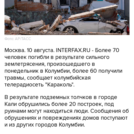
телерадиосеть "Караколь".
В результате подземных толчков в городе
Кали обрушились более 20 построек, под
руинами могут находиться люди. Сообщения об
обрушениях и повреждениях домов поступают
и из других городов Колумбии.
В Кали власти проводят эвакуацию пациентов
из местной больницы. До особого
распоряжения отменены занятия в учебных
заведениях Манисалеса.
Из-за оползней и падений деревьев
вследствие землетрясения закрыты многие
автотрассы.
В понедельник в центральной части и на
западе Колумбии произошло землетрясение
магнитудой 7,4. Позднее были зафиксированы