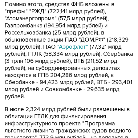
Помимо этого, средства ФНБ вложены в
"префы" "РЖД" (722,141 млрд рублей),
"Атомэнергопрома" (57,5 млрд рублей),
Газпромбанка (194,954 млрд рублей) и
Россельхозбанка (25 млрд рублей), в
обыкновенные акции ПАО "ДОМ.РФ" (218,329
млрд рублей), ПАО
"Аэрофлот"
(77,321 млрд
рублей), ГТЛК (58,334 млрд рублей), Сбербанка
(3 трлн 106 млрд рублей), ВТБ (211,52 млрд
рублей), на субординированных депозитах
находятся в ГПБ 204,286 млрд рублей, в
Сбербанке - 94,423 млрд рублей, ВТБ - 293,401
млрд рублей и Совкомбанке - 29,635 млрд
рублей.
В июле 2,324 млрд рублей были размещены в
облигации ГТЛК для финансирования
инфраструктурного проекта "Программа
льготного лизинга гражданских судов водного
транспорта", 773,9 млн рублей - на депозите в