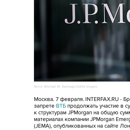
Фото: Michael M. Santiago/Getty Images
Москва. 7 февраля. INTERFAX.RU - Б
запрете
ВТБ
продолжать участие в с
к структурам JPMorgan на общую сум
материалах компании JPMorgan Emerging
(JEMA), опубликованных на сайте Ло