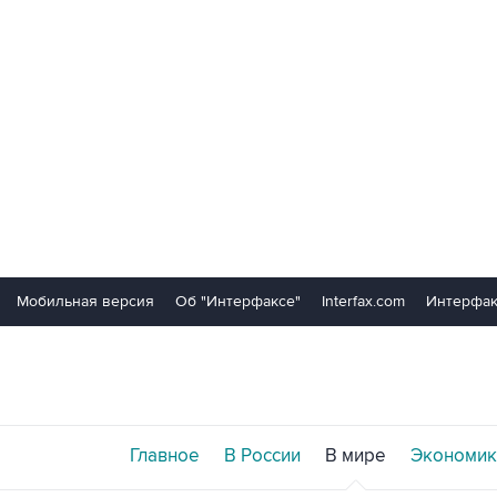
Мобильная версия
Об "Интерфаксе"
Interfax.com
Интерфак
Главное
В России
В мире
Экономик