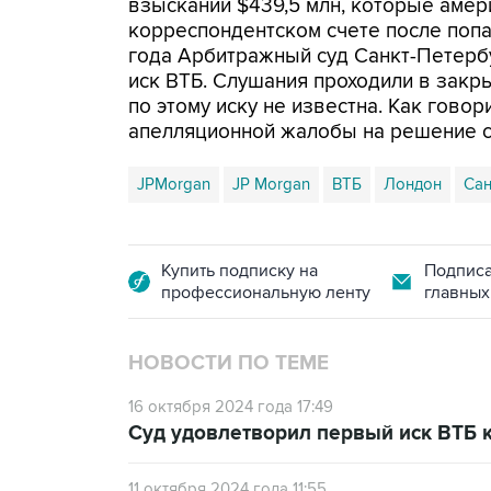
взыскании $439,5 млн, которые амер
корреспондентском счете после попа
года Арбитражный суд Санкт-Петерб
иск ВТБ. Слушания проходили в закр
по этому иску не известна. Как гово
апелляционной жалобы на решение с
JPMorgan
JP Morgan
ВТБ
Лондон
Сан
Купить подписку на
Подписа
профессиональную ленту
главных
НОВОСТИ ПО ТЕМЕ
16 октября 2024 года 17:49
Суд удовлетворил первый иск ВТБ к
11 октября 2024 года 11:55