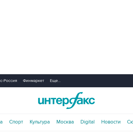
с-Россия
Финмаркет
Еще...
а
Спорт
Культура
Москва
Digital
Новости
С