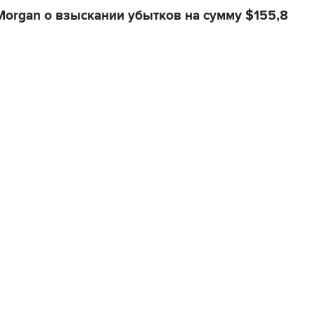
PMorgan о взыскании убытков на сумму $155,8
11:32, 6 августа 2026
сообщил