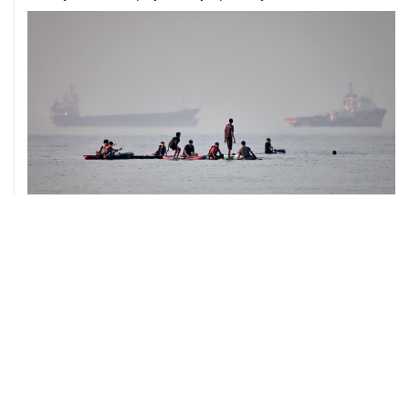
05 августа, 20:30
Что произошло за день: среда, 5 августа
05 августа, 20:03
Абхазия осталась без электроснабжения из-за аварии
на ИнгурГЭС
05 августа, 18:35
Нидерланды официально поддержали выдвижение