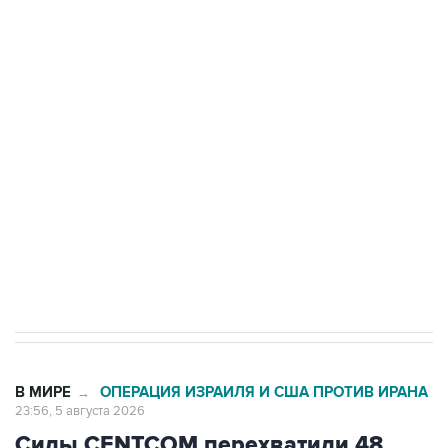
БПЛА на автомобиль в Удмуртии
Путин сообщил о решении сосредоточить в
одних руках все службы тыла Минобороны
Как российские медицинские технологии
выходят на мировые рынки
Социальная реклама, АНО «Национальные приоритеты».
ИНН 7725383515 Erid: F7NfYUJCUneVdTRF8PRs
Трамп заявил, что переговоры с Ираном
начнутся в понедельник
В МИРЕ
ОПЕРАЦИЯ ИЗРАИЛЯ И США ПРОТИВ ИРАНА
→
23:56, 5 августа 2026
Силы CENTCOM перехватили 48