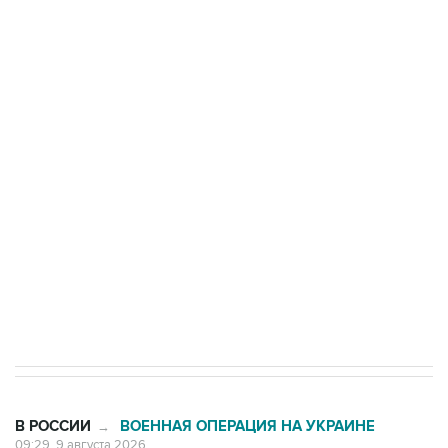
Промышленное предприятие в Самарской
области подверглось атаке БПЛА
Беспилотные технологии и ИИ на службе у
электросетевых объектов и агрокомплексов
Социальная реклама, АНО «Национальные приоритеты».
ИНН 7725383515 Erid: F7NfYUJCUneVdwcydK6A
Кабмин РФ разрешил до 1 июля 2027 года
импорт, выпуск и обращение бензина Евро 2,
Евро 3, Евро 4
В РОССИИ
ВОЕННАЯ ОПЕРАЦИЯ НА УКРАИНЕ
→
09:29, 9 августа 2026
Минобороны РФ сообщило об