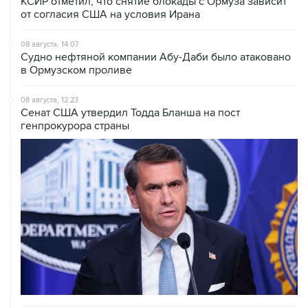
08 августа, 14:07
Судно нефтяной компании Абу-Даби было атаковано
в Ормузском проливе
08 августа, 12:23
Сенат США утвердил Тодда Бланша на пост
генпрокурора страны
08 августа, 11:53
Хуситы заявили, что действуют против Саудовской