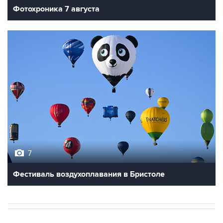
Фотохроника 7 августа
7
Фестиваль воздухоплавания в Бристоле