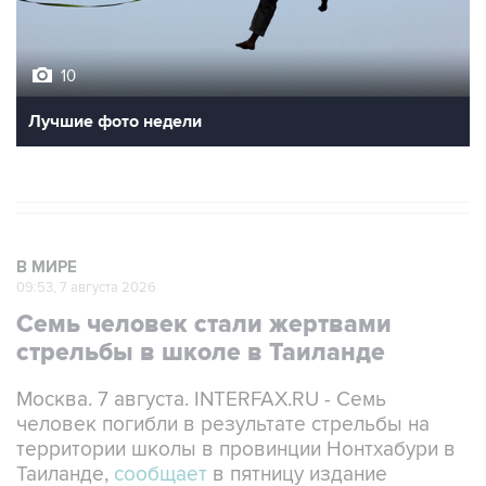
10
Лучшие фото недели
В МИРЕ
09:53, 7 августа 2026
Семь человек стали жертвами
стрельбы в школе в Таиланде
Москва. 7 августа. INTERFAX.RU - Семь
человек погибли в результате стрельбы на
территории школы в провинции Нонтхабури в
Таиланде,
сообщает
в пятницу издание
Khaosod.