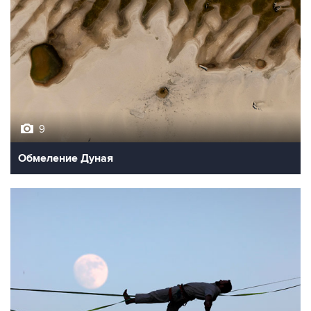
9
Обмеление Дуная