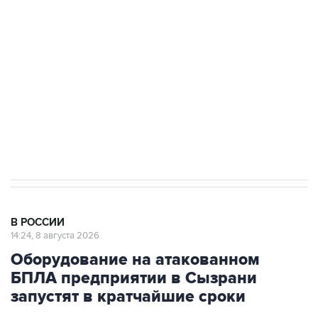
Беспилотные технологии и ИИ на службе у
электросетевых объектов и агрокомплексов
Социальная реклама, АНО «Национальные приоритеты».
ИНН 7725383515 Erid: F7NfYUJCUneVdwcydK6A
Кабмин РФ разрешил до 1 июля 2027 года
импорт, выпуск и обращение бензина Евро 2,
Евро 3, Евро 4
В РОССИИ
14:24, 8 августа 2026
Оборудование на атакованном
БПЛА предприятии в Сызрани
запустят в кратчайшие сроки