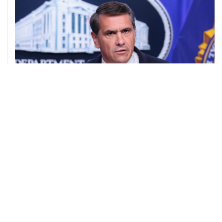
08 августа, 11:53
Хуситы заявили, что действуют против Саудовской
Аравии для снятия блокады с Йемена
08 августа, 11:04
Тайфун "Долфин" достиг юга Японии, пострадали пять
человек
08 августа, 10:30
Йеменские войска нанесли ряд ударов по хуситам