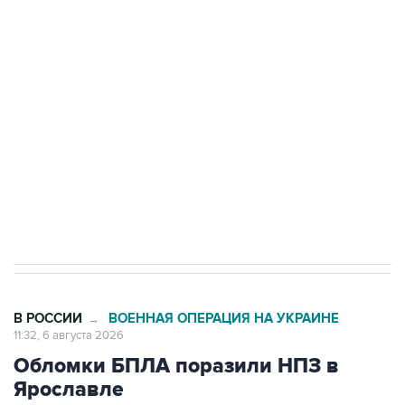
Путин сообщил о решении сосредоточить в
одних руках все службы тыла Минобороны
Как российские медицинские технологии
выходят на мировые рынки
Социальная реклама, АНО «Национальные приоритеты».
ИНН 7725383515 Erid: F7NfYUJCUneVdTRF8PRs
Трамп заявил, что переговоры с Ираном
начнутся в понедельник
В РОССИИ
ВОЕННАЯ ОПЕРАЦИЯ НА УКРАИНЕ
→
11:32, 6 августа 2026
Обломки БПЛА поразили НПЗ в
Ярославле