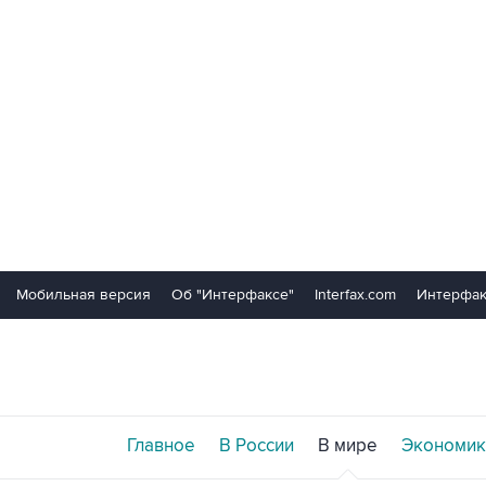
Мобильная версия
Об "Интерфаксе"
Interfax.com
Интерфак
Главное
В России
В мире
Экономик