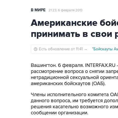
В МИРЕ
21:23, 6 февраля 2013
Американские бой
принимать в свои 
Есть обновление от 11:41
→
"Бойскауты А
Вашингтон. 6 февраля. INTERFAX.RU 
рассмотрение вопроса о снятии запр
нетрадиционной сексуальной ориента
американских бойскаутов (ОАБ).
Члены исполнительного комитета ОАБ
данного вопроса, им требуется допо
решения касательно возможного изме
сообщении организации.