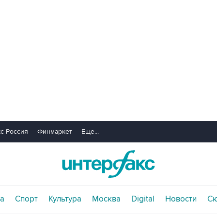
с-Россия
Финмаркет
Еще...
а
Спорт
Культура
Москва
Digital
Новости
С