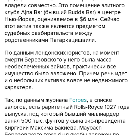
владели совместно. Это помещение элитного
клуба Ajna Bar (бывший Budda Bar) в центре
Нью-Йорка, оцениваемое в $6 млн. Сейчас
этот актив также является предметом
судебных разбирательств между
родственниками Патаркацишвили.
По данным лондонских юристов, на момент
смерти Березовского у него была масса
необеспеченных займов, практически все
имущество было заложено. Причем речь идет
и о небольших активах вовсе не недвижимого
характера.
Так, по данным журнала
Forbes
, в списке
залогов, есть раритетный Rolls-Royce 1927 года
выпуска, под который бывший миллиардер
занял 500 тыс. фунтов у сына экс-президента
Киргизии Максима Бакиева. Maybach
Березовского тоже был якобы заложен по