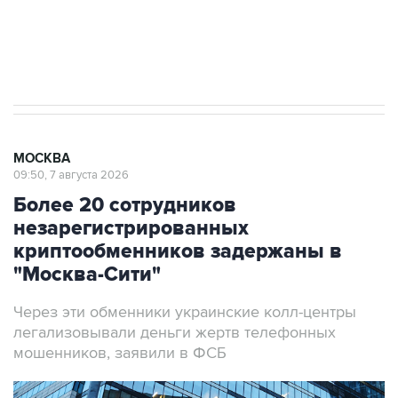
Аксенов сообщил о четвертом погибшем в
результате атаки ВСУ на Крым
МОСКВА
09:50, 7 августа 2026
Более 20 сотрудников
незарегистрированных
криптообменников задержаны в
"Москва-Сити"
Через эти обменники украинские колл-центры
легализовывали деньги жертв телефонных
мошенников, заявили в ФСБ