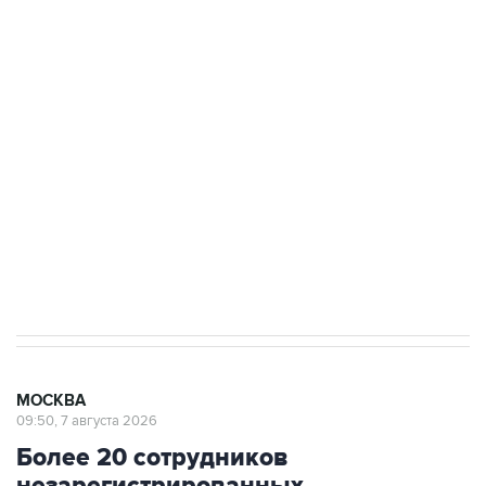
ФСБ сообщила о задержании в Приморье
подростков, готовивших теракт на объекте
Росгвардии
Как российские медицинские технологии
выходят на мировые рынки
Социальная реклама, АНО «Национальные приоритеты».
ИНН 7725383515 Erid: F7NfYUJCUneVdTRF8PRs
Аксенов сообщил о четвертом погибшем в
результате атаки ВСУ на Крым
МОСКВА
09:50, 7 августа 2026
Более 20 сотрудников