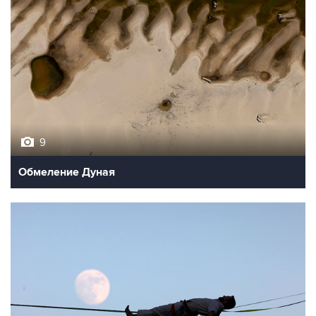
9
Обмеление Дуная