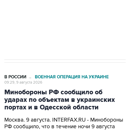
электросетевых объектов и агрокомплексов
Социальная реклама, АНО «Национальные приоритеты».
ИНН 7725383515 Erid: F7NfYUJCUneVdwcydK6A
Кабмин РФ разрешил до 1 июля 2027 года
импорт, выпуск и обращение бензина Евро 2,
Евро 3, Евро 4
В РОССИИ
ВОЕННАЯ ОПЕРАЦИЯ НА УКРАИНЕ
→
09:29, 9 августа 2026
Минобороны РФ сообщило об
ударах по объектам в украинских
портах и в Одесской области
Москва. 9 августа. INTERFAX.RU - Минобороны
РФ сообщило, что в течение ночи 9 августа