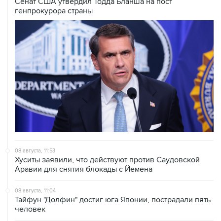
Сенат США утвердил Тодда Бланша на пост
генпрокурора страны
08 августа, 11:53
Хуситы заявили, что действуют против Саудовской
Аравии для снятия блокады с Йемена
08 августа, 11:04
Тайфун "Долфин" достиг юга Японии, пострадали пять
человек