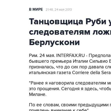
В МИРЕ
21:48, 24 мая 2013
Танцовщица Руби у
следователям лож
Берлускони
Рим. 24 мая. INTERFAX.RU - Предпола
бывшего премьера Италии Сильвио Б
призналась, что до сих пор давала 
итальянская газета Corriere della Sera
"Ранее я наговорила следователям м
это прощения. Сегодня я здесь, чтобы
Милане.
По ее словам, своими предыдущими 
привлечь внимание к себе".