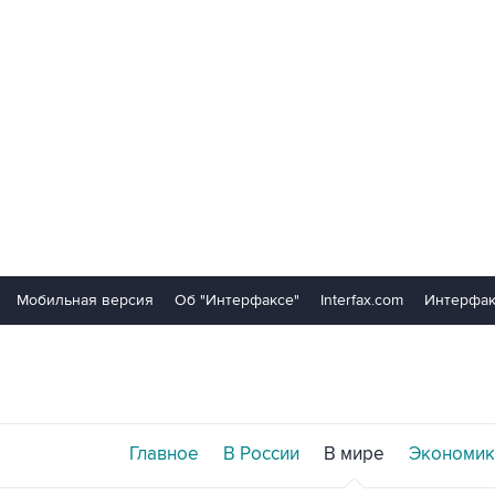
Мобильная версия
Об "Интерфаксе"
Interfax.com
Интерфак
Главное
В России
В мире
Экономик