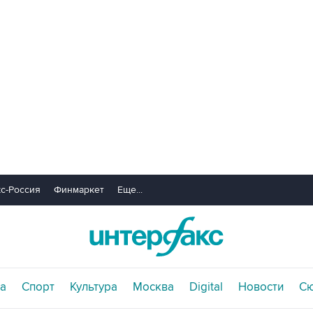
с-Россия
Финмаркет
Еще...
а
Спорт
Культура
Москва
Digital
Новости
С