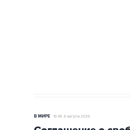
Удмуртии
Путин сообщил о решении сосре
тыла Минобороны
Как российские медицинские т
Социальная реклама, АНО «Национальные приоритеты».
И
Трамп заявил, что переговоры 
В МИРЕ
16:46, 6 августа 2026