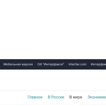
Мобильная версия
Об "Интерфаксе"
Interfax.com
Интерфак
Главное
В России
В мире
Экономик