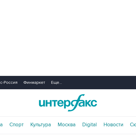
с-Россия
Финмаркет
Еще...
а
Спорт
Культура
Москва
Digital
Новости
С