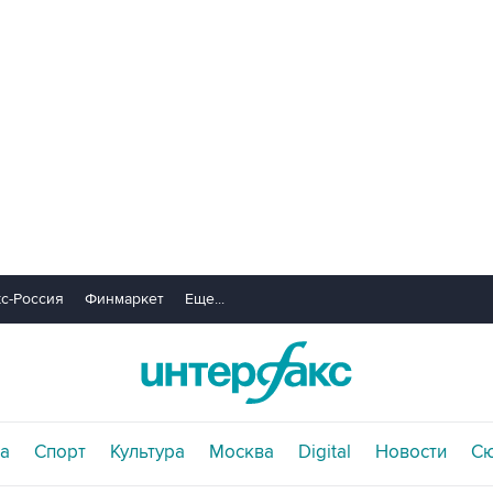
с-Россия
Финмаркет
Еще...
а
Спорт
Культура
Москва
Digital
Новости
С