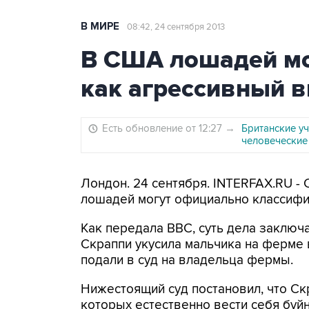
В МИРЕ
08:42, 24 сентября 2013
В США лошадей мо
как агрессивный 
Есть обновление от 12:27
→
Британские у
человеческие
Лондон. 24 сентября. INTERFAX.RU -
лошадей могут официально классифи
Как передала BBC, суть дела заключа
Скраппи укусила мальчика на ферме в
подали в суд на владельца фермы.
Нижестоящий суд постановил, что Скр
которых естественно вести себя буйн