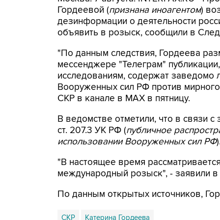
Гордеевой (
признана иноагентом
) во
дезинформации о деятельности росси
объявить в розыск, сообщили в След
"По данным следствия, Гордеева раз
мессенджере "Телеграм" публикации,
исследованиям, содержат заведомо
Вооруженных сил РФ против мирного 
СКР в канале в MAX в пятницу.
В ведомстве отметили, что в связи с 
ст. 207.3 УК РФ (
публичное распрост
использовании Вооруженных сил РФ
)
"В настоящее время рассматриваетс
международный розыск", - заявили в
По данным открытых источников, Гор
СКР
Катерина Гордеева