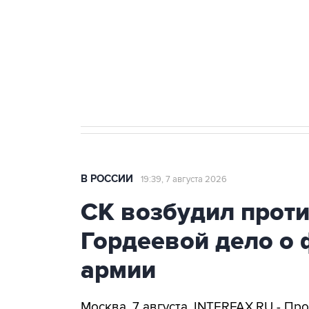
агрокомплексов
Социальная реклама, АНО «Национальные приоритеты».
И
Аксенов сообщил о четвертом п
Крым
В РОССИИ
19:39, 7 августа 2026
СК возбудил прот
Гордеевой дело о 
армии
Москва. 7 августа. INTERFAX.RU - П