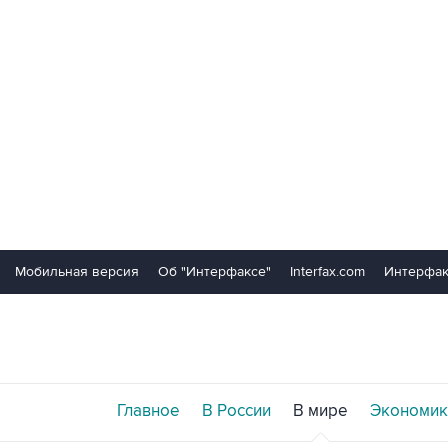
Мобильная версия
Об "Интерфаксе"
Interfax.com
Интерфак
Главное
В России
В мире
Экономик