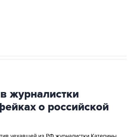
НН 7725383515 Erid: F7NfYUJCUneVdwcydK6A
огибшем в результате атаки ВСУ на
ив журналистки
фейках о российской
ротив уехавшей из РФ журналистки Катерины