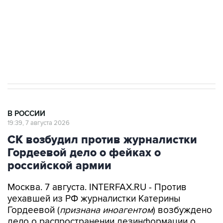
электросетевых объектов и агрокомплексов
Социальная реклама, АНО «Национальные приоритеты».
ИНН 7725383515 Erid: F7NfYUJCUneVdwcydK6A
Аксенов сообщил о четвертом погибшем в
результате атаки ВСУ на Крым
В РОССИИ
19:39, 7 августа 2026
СК возбудил против журналистки
Гордеевой дело о фейках о
российской армии
Москва. 7 августа. INTERFAX.RU - Против
уехавшей из РФ журналистки Катерины
Гордеевой (
признана иноагентом
) возбуждено
дело о распространении дезинформации о