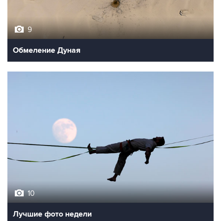
9
Обмеление Дуная
10
Лучшие фото недели