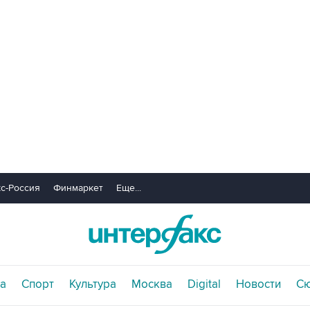
с-Россия
Финмаркет
Еще...
а
Спорт
Культура
Москва
Digital
Новости
С