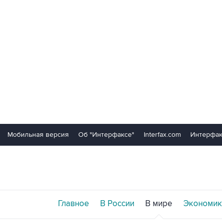
Мобильная версия
Об "Интерфаксе"
Interfax.com
Интерфак
Главное
В России
В мире
Экономик