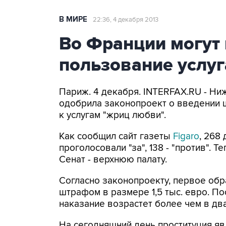
В МИРЕ
22:36, 4 декабря 2013
Во Франции могут
пользование услуг
Париж. 4 декабря. INTERFAX.RU - Ни
одобрила законопроект о введении
к услугам "жриц любви".
Как сообщил сайт газеты
Figaro
, 268
проголосовали "за", 138 - "против". 
Сенат - верхнюю палату.
Согласно законопроекту, первое обр
штрафом в размере 1,5 тыс. евро. П
наказание возрастет более чем в два
На сегодняшний день проституция яв