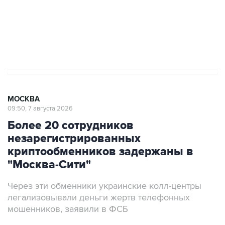
ИНН 7725383515 Erid: F7NfYUJCUneVdwcydK6A
Аксенов сообщил о четвертом погибшем в
результате атаки ВСУ на Крым
МОСКВА
09:50, 7 августа 2026
Более 20 сотрудников
незарегистрированных
криптообменников задержаны в
"Москва-Сити"
Через эти обменники украинские колл-центры
легализовывали деньги жертв телефонных
мошенников, заявили в ФСБ