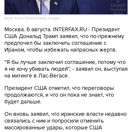
Фото: Kevin Dietsch/Getty Images
Москва. 6 августа. INTERFAX.RU - Президент
США Дональд Трамп заявил, что по-прежнему
предпочел бы заключить соглашение с
Ираном, чтобы избежать напрасных жертв.
"Я бы лучше заключил соглашение, потому что
я не хочу убивать людей", - заявил он, выступая
на митинге в Лас-Вегасе.
Президент США отметил, что переговоры
продолжаются, и что он пока не знает, что
будет дальше.
Он вновь заявил, что иранские власти недавно
связались с ним и попросили отменить
массированные удары, которые США
собирались нанести по Ирану на минувших
выходных. При этом Трамп обвинил Тегеран в