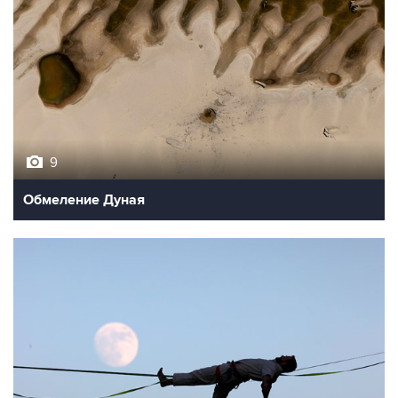
9
Обмеление Дуная