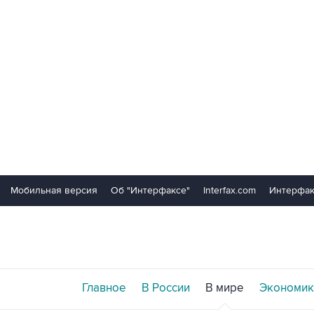
Мобильная версия
Об "Интерфаксе"
Interfax.com
Интерфак
Главное
В России
В мире
Экономик