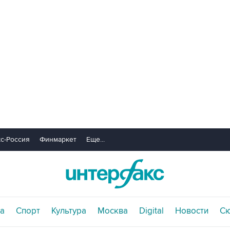
с-Россия
Финмаркет
Еще...
а
Спорт
Культура
Москва
Digital
Новости
С