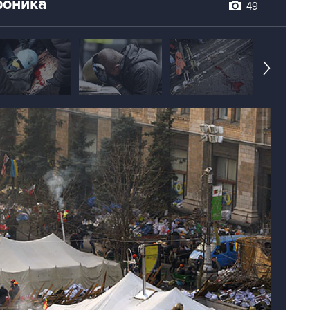
роника
49