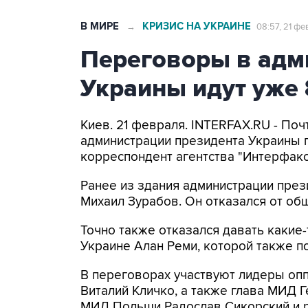
В МИРЕ
КРИЗИС НА УКРАИНЕ
→
08:57, 21 фе
Переговоры в адм
Украины идут уже 
Киев. 21 февраля. INTERFAX.RU - По
администрации президента Украины 
корреспондент агентства "Интерфакс
Ранее из здания администрации през
Михаил Зурабов. Он отказался от общ
Точно также отказался давать какие
Украине Алан Реми, которой также п
В переговорах участвуют лидеры опп
Виталий Кличко, а также глава МИД 
МИД Польши Радослав Сикорский и р