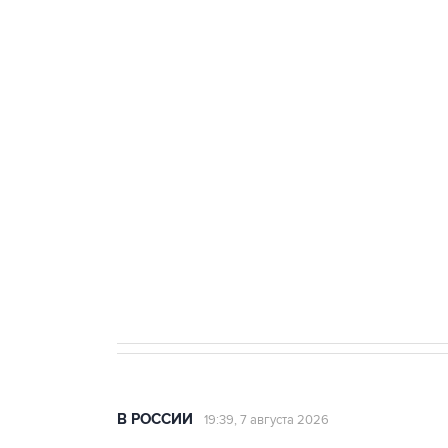
ФСБ сообщила о задержании в 
теракт на объекте Росгвардии
Беспилотные технологии и ИИ н
агрокомплексов
Социальная реклама, АНО «Национальные приоритеты».
И
Аксенов сообщил о четвертом п
Крым
В РОССИИ
19:39, 7 августа 2026