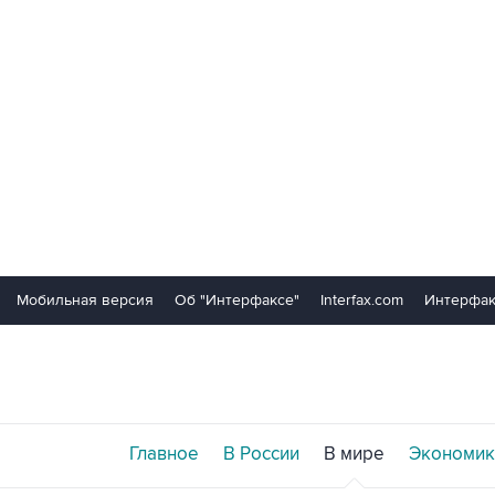
Мобильная версия
Об "Интерфаксе"
Interfax.com
Интерфак
Главное
В России
В мире
Экономик