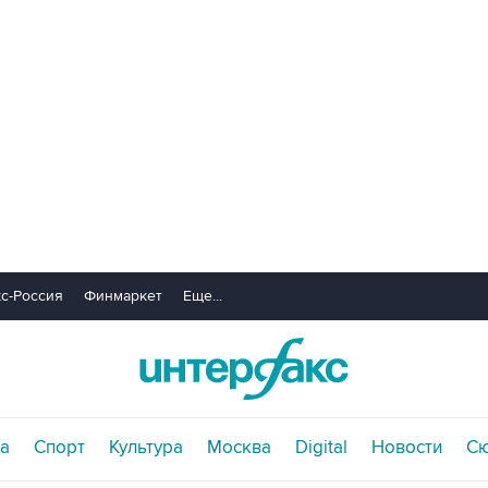
с-Россия
Финмаркет
Еще...
а
Спорт
Культура
Москва
Digital
Новости
С