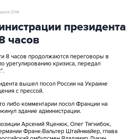
враля 2014
инистрации президента
8 часов
чти 8 часов продолжаются переговоры в
по урегулированию кризиса, передал
".
идента вышел посол России на Украине
ения с прессой.
-то либо комментарии посол Франции на
окинул здание администрации.
озиции Арсений Яценюк, Олег Тягнибок,
Германии Франк-Вальтер Штайнмайер, глава
оссийский омбудсмен Владимир Лукин.