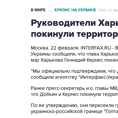
В МИРЕ
КРИЗИС НА УКРАИНЕ
→
21:05, 22 ф
Руководители Хар
покинули террито
Москва. 22 февраля. INTERFAX.RU - 
Украины сообщили, что глава Харьк
мэр Харькова Геннадий Кернес поки
"Мы официально подтверждаем, что Д
сообщили агентству "Интерфакс-Укра
Ранее пресс-секретарь и.о. главы М
что Добкин и Кернес покинули терри
По ее утверждению, они пересекли г
украинско-российской границе "Гопто