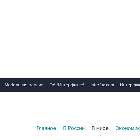
Мобильная версия
Об "Интерфаксе"
Interfax.com
Интерфак
Главное
В России
В мире
Экономик