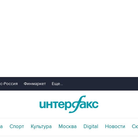
с-Россия
Финмаркет
Еще...
а
Спорт
Культура
Москва
Digital
Новости
С