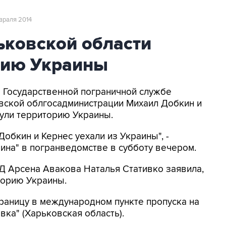
евраля 2014
ьковской области
рию Украины
В Государственной пограничной службе
овской облгосадминистрации Михаил Добкин и
нули территорию Украины.
обкин и Кернес уехали из Украины", -
ина" в погранведомстве в субботу вечером.
ВД Арсена Авакова Наталья Стативко заявила,
торию Украины.
раницу в международном пункте пропуска на
вка" (Харьковская область).