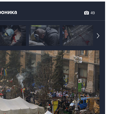
роника
49