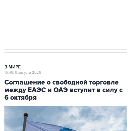
выходят на мировые рынки
Социальная реклама, АНО «Национальные приоритеты».
ИНН 7725383515 Erid: F7NfYUJCUneVdTRF8PRs
Трамп заявил, что переговоры с Ираном
начнутся в понедельник
В МИРЕ
16:46, 6 августа 2026
Соглашение о свободной торговле
между ЕАЭС и ОАЭ вступит в силу с
6 октября