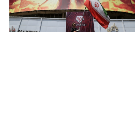
07 августа, 01:09
Трамп заявил, что ракеты Patriot нужны не только
Украине, но и самим США
07 августа, 01:03
Президент США заявил о прогрессе в украинском
урегулировании
06 августа, 23:18
Трамп разозлился из-за утечки информации об
истощении запасов боеприпасов