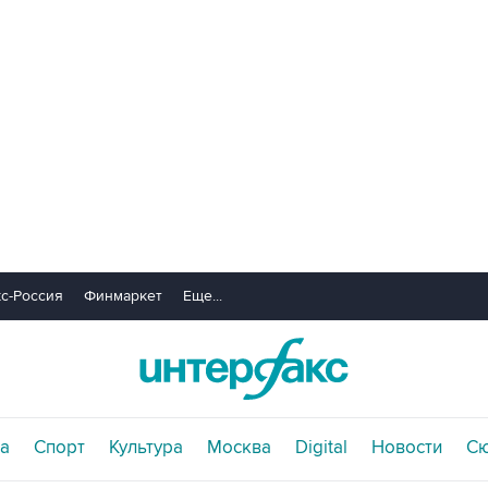
с-Россия
Финмаркет
Еще...
а
Спорт
Культура
Москва
Digital
Новости
С