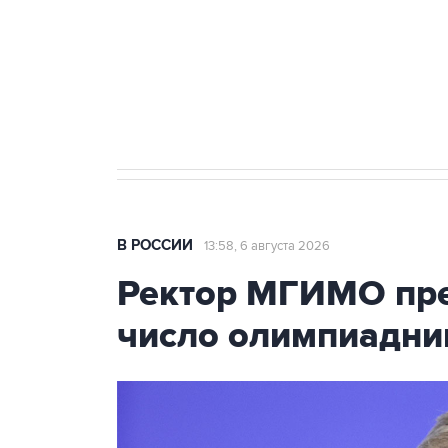
Как российские медицинские т
Социальная реклама, АНО «Национальные приоритеты».
И
Трамп заявил, что переговоры 
В РОССИИ
13:58, 6 августа 2026
Ректор МГИМО пре
число олимпиадни