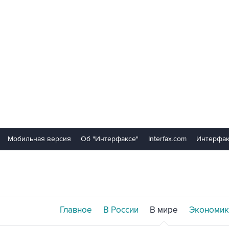
Мобильная версия
Об "Интерфаксе"
Interfax.com
Интерфак
Главное
В России
В мире
Экономик