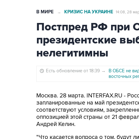
В МИРЕ
КРИЗИС НА УКРАИНЕ
→
14:08, 28 ма
Постпред РФ при 
президентские вы
нелегитимны
Есть обновление от 18:39
→
В ОБСЕ не ви
восточных ре
Москва. 28 марта. INTERFAX.RU - Ро
запланированные на май президентск
соответствуют условиям, закрепленн
оппозицией этой страны от 21 февра
Андрей Келин.
"Что касается вопроса о том, будут 