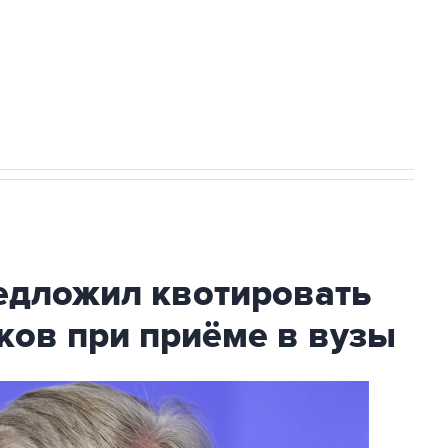
ехнологии выходят на мировые рынки
НН 7725383515 Erid: F7NfYUJCUneVdTRF8PRs
с Ираном начнутся в понедельник
дложил квотировать
ков при приёме в вузы