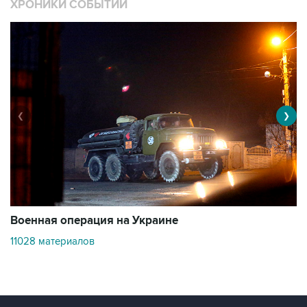
ХРОНИКИ СОБЫТИЙ
❮
❯
Военная операция на Украине
О
11028 материалов
3