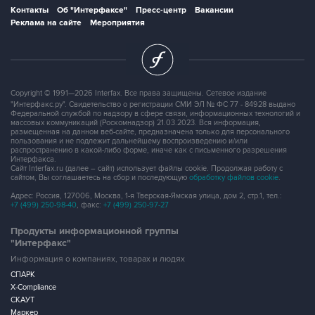
Контакты
Об "Интерфаксе"
Пресс-центр
Вакансии
Реклама на сайте
Мероприятия
Copyright © 1991—2026 Interfax. Все права защищены. Сетевое издание
"Интерфакс.ру". Свидетельство о регистрации СМИ ЭЛ № ФС 77 - 84928 выдано
Федеральной службой по надзору в сфере связи, информационных технологий и
массовых коммуникаций (Роскомнадзор) 21.03.2023. Вся информация,
размещенная на данном веб-сайте, предназначена только для персонального
пользования и не подлежит дальнейшему воспроизведению и/или
распространению в какой-либо форме, иначе как с письменного разрешения
Интерфакса.
Сайт Interfax.ru (далее – сайт) использует файлы cookie. Продолжая работу с
сайтом, Вы соглашаетесь на сбор и последующую
обработку файлов cookie
.
Адрес: Россия, 127006, Москва, 1-я Тверская-Ямская улица, дом 2, стр.1, тел.:
+7 (499) 250-98-40
, факс:
+7 (499) 250-97-27
Продукты информационной группы
"Интерфакс"
Информация о компаниях, товарах и людях
СПАРК
X-Compliance
СКАУТ
Маркер