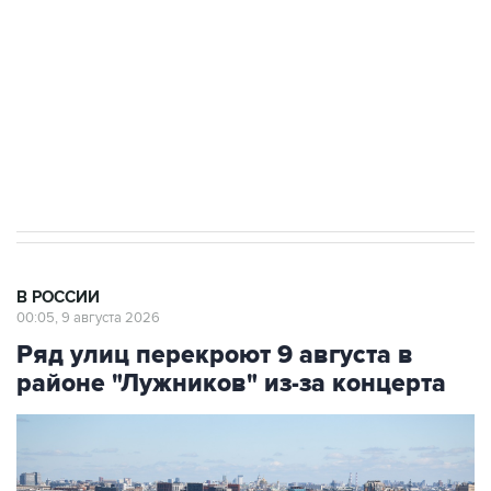
Беспилотные технологии и ИИ на службе у
электросетевых объектов и агрокомплексов
Социальная реклама, АНО «Национальные приоритеты».
ИНН 7725383515 Erid: F7NfYUJCUneVdwcydK6A
Кабмин РФ разрешил до 1 июля 2027 года
импорт, выпуск и обращение бензина Евро 2,
Евро 3, Евро 4
В РОССИИ
00:05, 9 августа 2026
Ряд улиц перекроют 9 августа в
районе "Лужников" из-за концерта