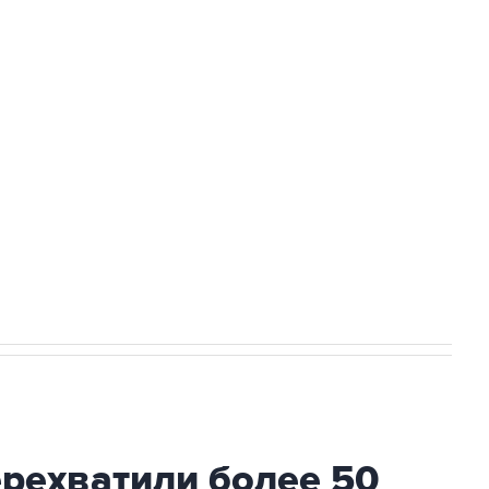
Приморье подростков, готовивших
а службе у электросетевых объектов и
НН 7725383515 Erid: F7NfYUJCUneVdwcydK6A
2027 года импорт, выпуск и обращение
ехватили более 50