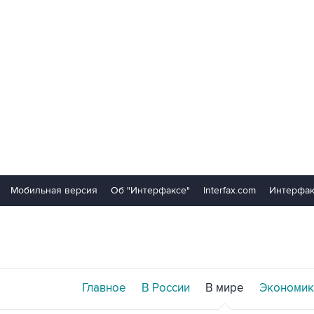
Мобильная версия
Об "Интерфаксе"
Interfax.com
Интерфак
Главное
В России
В мире
Экономик