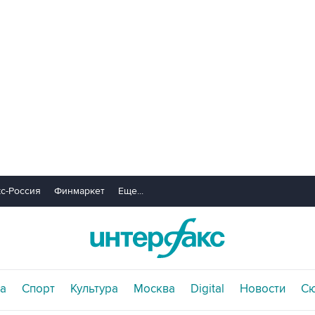
с-Россия
Финмаркет
Еще...
а
Спорт
Культура
Москва
Digital
Новости
С