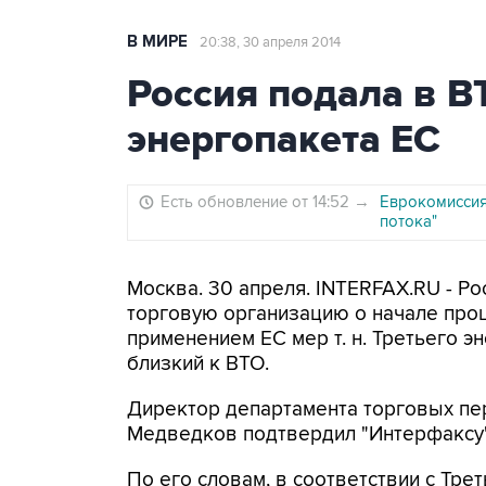
В МИРЕ
20:38, 30 апреля 2014
Россия подала в В
энергопакета ЕС
Есть обновление от 14:52
→
Еврокомиссия
потока"
Москва. 30 апреля. INTERFAX.RU - Ро
торговую организацию о начале проц
применением ЕС мер т. н. Третьего э
близкий к ВТО.
Директор департамента торговых п
Медведков подтвердил "Интерфаксу"
По его словам, в соответствии с Тр