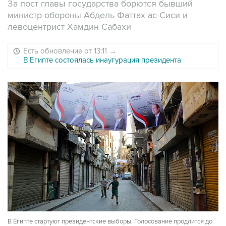
За пост главы государства борются бывший
министр обороны Абдель Фаттах ас-Сиси и
левоцентрист Хамдин Сабахи
Есть обновление от 13:11
→
В Египте состоялась инаугурация президента
В Египте стартуют президентские выборы. Голосование продлится до