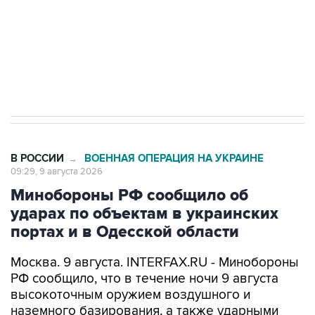
Социальная реклама, АНО «Национальные приоритеты».
ИНН 7725383515 Erid: F7NfYUJCUneVdwcydK6A
Кабмин РФ разрешил до 1 июля 2027 года
импорт, выпуск и обращение бензина Евро 2,
Евро 3, Евро 4
В РОССИИ
ВОЕННАЯ ОПЕРАЦИЯ НА УКРАИНЕ
→
09:29, 9 августа 2026
Минобороны РФ сообщило об
ударах по объектам в украинских
портах и в Одесской области
Москва. 9 августа. INTERFAX.RU - Минобороны
РФ сообщило, что в течение ночи 9 августа
высокоточным оружием воздушного и
наземного базирования, а также ударными