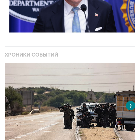
ХРОНИКИ СОБЫТИЙ
❮
❯