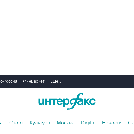
с-Россия
Финмаркет
Еще...
а
Спорт
Культура
Москва
Digital
Новости
С