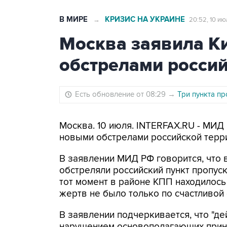
В МИРЕ
КРИЗИС НА УКРАИНЕ
→
20:52, 10 ию
Москва заявила Ки
обстрелами россий
Есть обновление от 08:29
→
Три пункта пр
Москва. 10 июля. INTERFAX.RU - МИД
новыми обстрелами российской терр
В заявлении МИД РФ говорится, что 
обстреляли российский пункт пропуск
тот момент в районе КПП находилось
жертв не было только по счастливой 
В заявлении подчеркивается, что "д
нарушением основополагающих принц