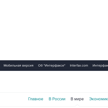
Мобильная версия
Об "Интерфаксе"
Interfax.com
Интерфак
Главное
В России
В мире
Экономик