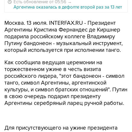
Есть обновление от 05:56
→
Аргентина оказалась в дефолте второй раз за 13 лет
Москва. 13 июля. INTERFAX.RU - Президент
Аргентины Кристина Фернандес де Киршнер
подарила российскому коллеге Владимиру
Путину бандонеон - музыкальный инструмент,
который используется при исполнении танго.
Как сообщила ведущая церемонии на
торжественном ужине в честь визита
российского лидера, "этот бандонеон - символ
танго, символ Аргентины, аргентинской
культуры, и символ братских отношений". Путин
в свою очередь подарил президенту
Аргентины серебряный ларец ручной работы.
Для присутствующего на ужине президента
Уругвая Хосе Мухики президент Аргентины
также приготовила подарок - она преподнесла