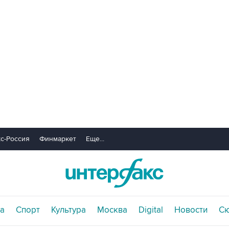
с-Россия
Финмаркет
Еще...
а
Спорт
Культура
Москва
Digital
Новости
С