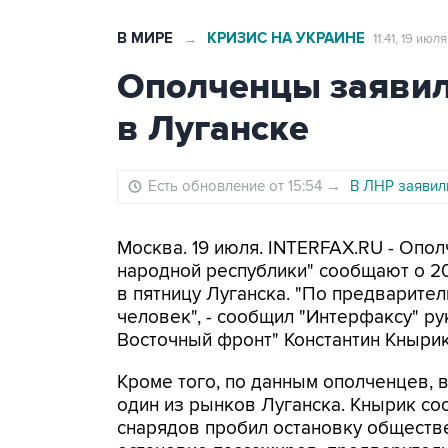
В МИРЕ
КРИЗИС НА УКРАИНЕ
→
11:41, 19 июл
Ополченцы заявил
в Луганске
Есть обновление от 15:54
→
В ЛНР заявил
Москва. 19 июля. INTERFAX.RU - Опо
народной республики" сообщают о 20
в пятницу Луганска. "По предварите
человек", - сообщил "Интерфаксу" р
Восточный фронт" Константин Кнырик
Кроме того, по данным ополченцев, 
один из рынков Луганска. Кнырик соо
снарядов пробил остановку обществ