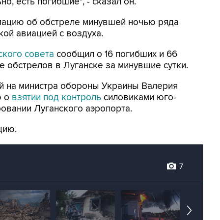
о, есть погибшие", - сказал он.
ацию об обстреле минувшей ночью ряда
кой авиацией с воздуха.
ского совета
сообщил о 16 погибших и 66
е обстрелов в Луганске за минувшие сутки.
ой на министра обороны Украины Валерия
ю о
взятии под контроль
силовиками юго-
ровании Луганского аэропорта.
цию.
7