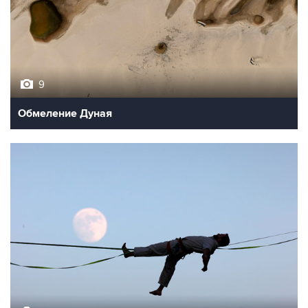
9
Обмеление Дуная