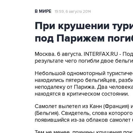
В МИРЕ
19:59, 6 августа 2014
При крушении тур
под Парижем поги
Москва. 6 августа. INTERFAX.RU - По
результате чего погибли двое бельг
Небольшой одномоторный туристическ
находились пятеро бельгийцев, разби
неподалеку от Парижа. Два человека
находятся в критическом состоянии.
Самолет вылетел из Канн (Франция) 
(Бельгия). Свидетель, слова которог
появившийся из-за облаков самолет 
Тем не менее, причины крушения пок