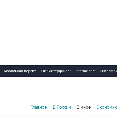
Мобильная версия
Об "Интерфаксе"
Interfax.com
Интерфак
Главное
В России
В мире
Экономик