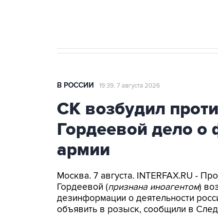
Крым
В РОССИИ
19:39, 7 августа 2026
СК возбудил прот
Гордеевой дело о 
армии
Москва. 7 августа. INTERFAX.RU - П
Гордеевой (
признана иноагентом
) во
дезинформации о деятельности росси
объявить в розыск, сообщили в След