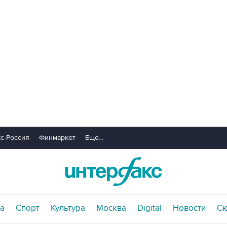
с-Россия
Финмаркет
Еще...
а
Спорт
Культура
Москва
Digital
Новости
С