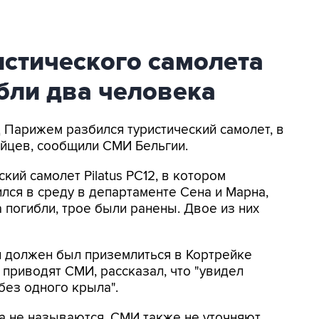
истического самолета
бли два человека
д Парижем разбился туристический самолет, в
ийцев, сообщили СМИ Бельгии.
ий самолет Pilatus PC12, в котором
лся в среду в департаменте Сена и Марна,
 погибли, трое были ранены. Двое из них
и должен был приземлиться в Кортрейке
о приводят СМИ, рассказал, что "увидел
без одного крыла".
а не называются. СМИ также не уточняют,