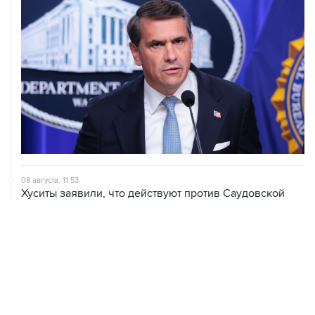
08 августа, 11:53
Хуситы заявили, что действуют против Саудовской
Аравии для снятия блокады с Йемена
08 августа, 11:04
Тайфун "Долфин" достиг юга Японии, пострадали пять
человек
08 августа, 10:30
Йеменские войска нанесли ряд ударов по хуситам