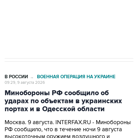
электросетевых объектов и агрокомплексов
Социальная реклама, АНО «Национальные приоритеты».
ИНН 7725383515 Erid: F7NfYUJCUneVdwcydK6A
Кабмин РФ разрешил до 1 июля 2027 года
импорт, выпуск и обращение бензина Евро 2,
Евро 3, Евро 4
В РОССИИ
ВОЕННАЯ ОПЕРАЦИЯ НА УКРАИНЕ
→
09:29, 9 августа 2026
Минобороны РФ сообщило об
ударах по объектам в украинских
портах и в Одесской области
Москва. 9 августа. INTERFAX.RU - Минобороны
РФ сообщило, что в течение ночи 9 августа
высокоточным оружием воздушного и