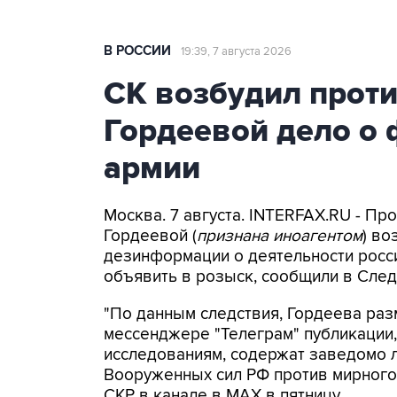
В РОССИИ
19:39, 7 августа 2026
СК возбудил прот
Гордеевой дело о 
армии
Москва. 7 августа. INTERFAX.RU - П
Гордеевой (
признана иноагентом
) во
дезинформации о деятельности росси
объявить в розыск, сообщили в След
"По данным следствия, Гордеева раз
мессенджере "Телеграм" публикации,
исследованиям, содержат заведомо
Вооруженных сил РФ против мирного 
СКР в канале в MAX в пятницу.