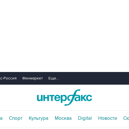
с-Россия
Финмаркет
Еще...
а
Спорт
Культура
Москва
Digital
Новости
С