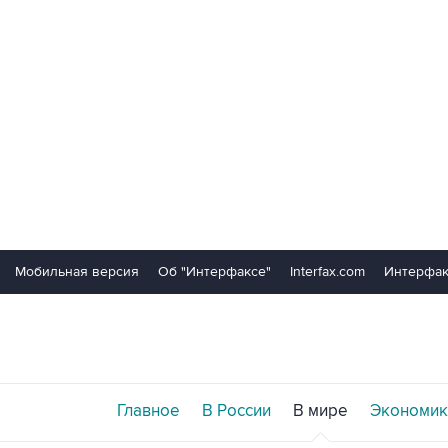
Мобильная версия
Об "Интерфаксе"
Interfax.com
Интерфак
Главное
В России
В мире
Экономик