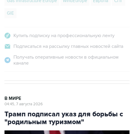
Gas Infrastructure Europe
WindEurope
Европа
СПГ
GIE
Купить подписку на профессиональную ленту
Подписаться на рассылку главных новостей сайта
Получать оперативные новости в официальном
канале
В МИРЕ
04:45, 7 августа 2026
Трамп подписал указ для борьбы с
"родильным туризмом"