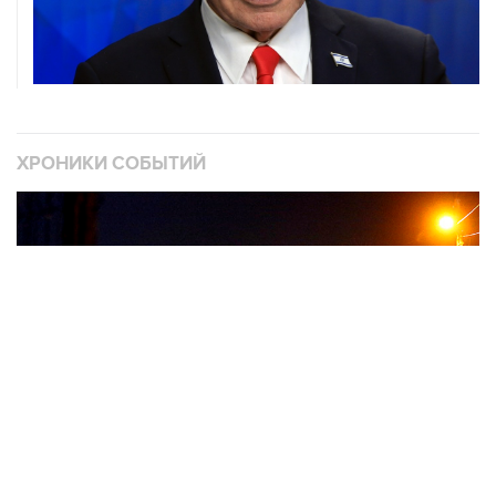
ХРОНИКИ СОБЫТИЙ
❮
❯