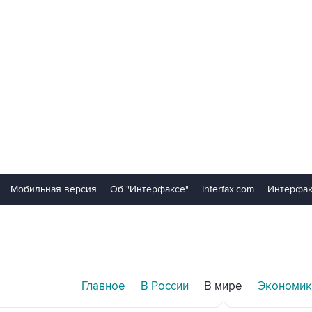
Мобильная версия
Об "Интерфаксе"
Interfax.com
Интерфак
Главное
В России
В мире
Экономик