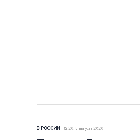
ФСБ сообщила о задержании в 
теракт на объекте Росгвардии
Беспилотные технологии и ИИ н
агрокомплексов
Социальная реклама, АНО «Национальные приоритеты».
И
Кабмин РФ разрешил до 1 июля 
бензина Евро 2, Евро 3, Евро 4
В РОССИИ
12:26, 8 августа 2026