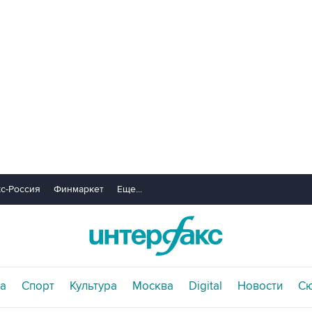
с-Россия
Финмаркет
Еще...
а
Спорт
Культура
Москва
Digital
Новости
С