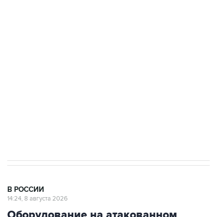
Росгвардии
Беспилотные технологии и ИИ на службе у
электросетевых объектов и агрокомплексов
Социальная реклама, АНО «Национальные приоритеты».
ИНН 7725383515 Erid: F7NfYUJCUneVdwcydK6A
Кабмин РФ разрешил до 1 июля 2027 года
импорт, выпуск и обращение бензина Евро 2,
Евро 3, Евро 4
В РОССИИ
14:24, 8 августа 2026
Оборудование на атакованном
БПЛА предприятии в Сызрани