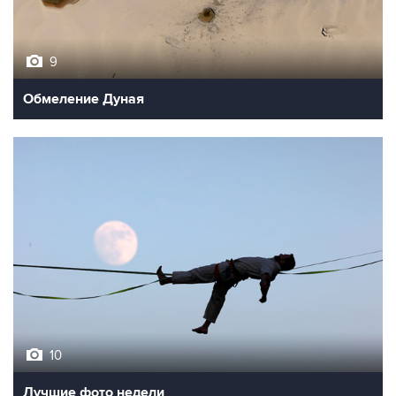
9
Обмеление Дуная
10
Лучшие фото недели