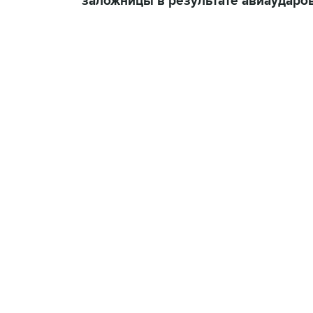
заложницы в результате авиаударо
13:11, 7 августа 2026