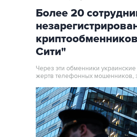
Более 20 сотрудни
незарегистрирова
криптообменников
Сити"
Через эти обменники украинские
жертв телефонных мошенников, 