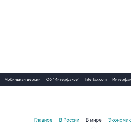
Мобильная версия
Об "Интерфаксе"
Interfax.com
Интерфак
Главное
В России
В мире
Экономик