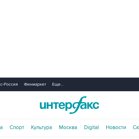
с-Россия
Финмаркет
Еще...
а
Спорт
Культура
Москва
Digital
Новости
С