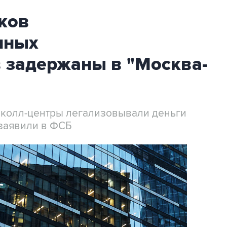
ков
нных
 задержаны в "Москва-
 колл-центры легализовывали деньги
заявили в ФСБ