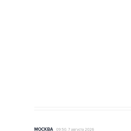
тыла Минобороны
ФСБ сообщила о задержании в 
теракт на объекте Росгвардии
Беспилотные технологии и ИИ н
агрокомплексов
Социальная реклама, АНО «Национальные приоритеты».
И
Аксенов сообщил о четвертом п
Крым
МОСКВА
09:50, 7 августа 2026