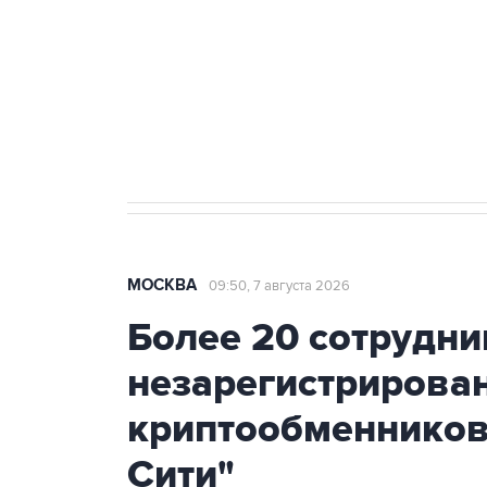
Как российские медицинские т
Социальная реклама, АНО «Национальные приоритеты».
И
Аксенов сообщил о четвертом п
Крым
МОСКВА
09:50, 7 августа 2026
Более 20 сотрудни
незарегистрирова
криптообменников
Сити"