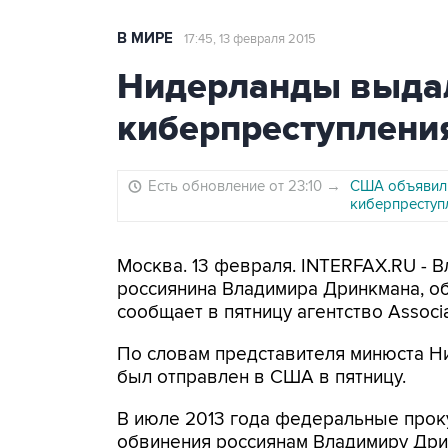
В МИРЕ
17:45, 13 февраля 2015
Нидерланды выда
киберпреступлени
Есть обновление от 23:10
→
США объявили
киберпреступ
Москва. 13 февраля. INTERFAX.RU - 
россиянина Владимира Дринкмана, о
сообщает в пятницу агентство Associa
По словам представителя минюста Н
был отправлен в США в пятницу.
В июле 2013 года федеральные про
обвинения россиянам Владимиру Дри