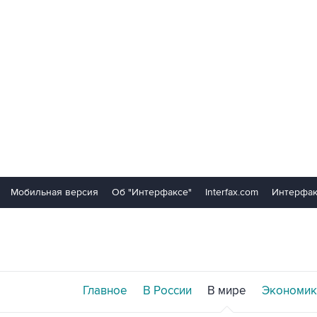
Мобильная версия
Об "Интерфаксе"
Interfax.com
Интерфак
Главное
В России
В мире
Экономик