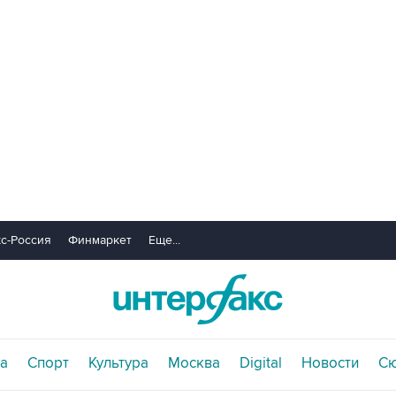
с-Россия
Финмаркет
Еще...
а
Спорт
Культура
Москва
Digital
Новости
С