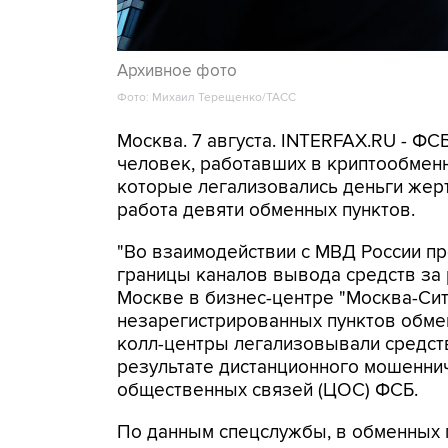
Архивное фото
Фото: Михаил Терещенко/ТАСС
Москва. 7 августа. INTERFAX.RU - Ф
человек, работавших в криптообменн
которые легализовались деньги же
работа девяти обменных пунктов.
"Во взаимодействии с МВД России п
границы каналов вывода средств за
Москве в бизнес-центре "Москва-Си
незарегистрированных пунктов обме
колл-центры легализовывали средств
результате дистанционного мошеннич
общественных связей (ЦОС) ФСБ.
По данным спецслужбы, в обменных п