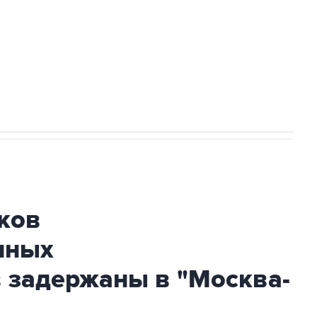
ехнологии выходят на мировые рынки
НН 7725383515 Erid: F7NfYUJCUneVdTRF8PRs
огибшем в результате атаки ВСУ на
ков
нных
 задержаны в "Москва-