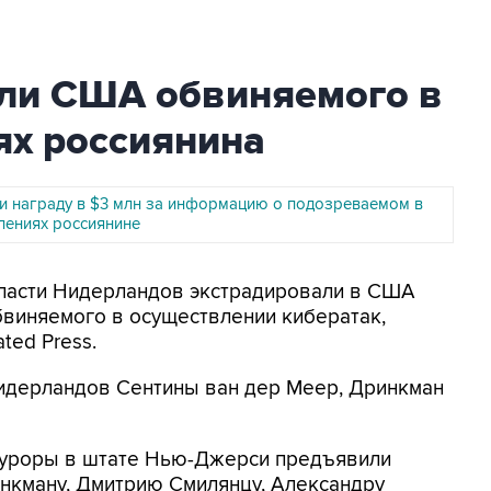
ли США обвиняемого в
ях россиянина
 награду в $3 млн за информацию о подозреваемом в
лениях россиянине
Власти Нидерландов экстрадировали в США
бвиняемого в осуществлении кибератак,
ted Press.
идерландов Сентины ван дер Меер, Дринкман
куроры в штате Нью-Джерси предъявили
нкману, Дмитрию Смилянцу, Александру