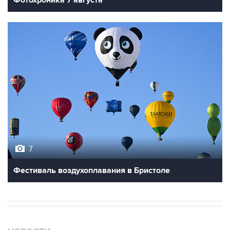
Фотохроника 7 августа
7
Фестиваль воздухоплавания в Бристоле