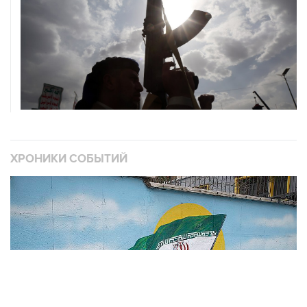
ХРОНИКИ СОБЫТИЙ
❮
❯